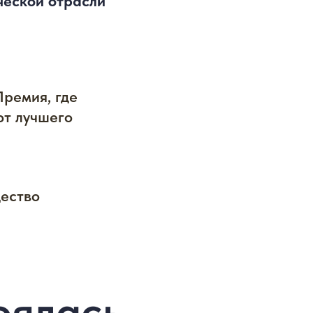
ческой отрасли
ремия, где
т лучшего
ество
оялась