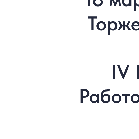
Торж
IV
Работо