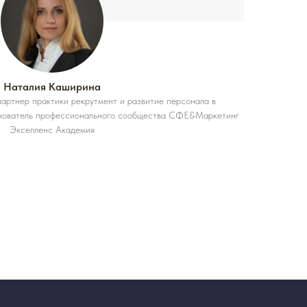
Наталия Каширина
артнер практики рекрутмент и развитие персонала в
нователь профессионального сообщества СФЕ&Маркетинг
Экселленс Академия
: