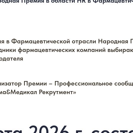
одная Премия в области HR в Фармацевти
я в Фармацевтической отрасли Народная П
дники фармацевтических компаний выбираю
одателя
изатор Премии – Профессиональное сообщ
а&Медикал Рекрутмент»
рта 2026 г. сост