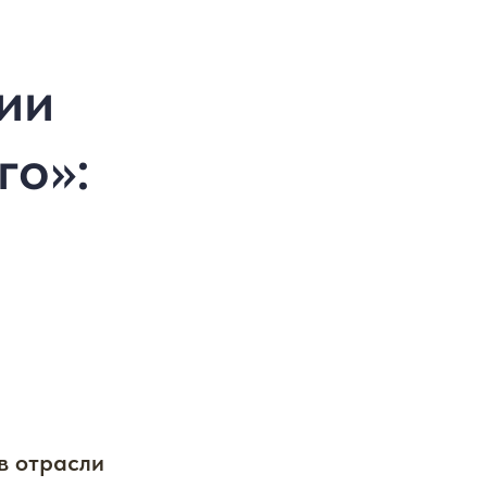
ии
го»:
в отрасли