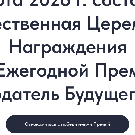
ественная Цере
Награждения
 Ежегодной Пре
датель Будуще
Ознакомиться с победителями Премий