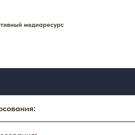
тивный медиаресурс
лосования:
лосования: