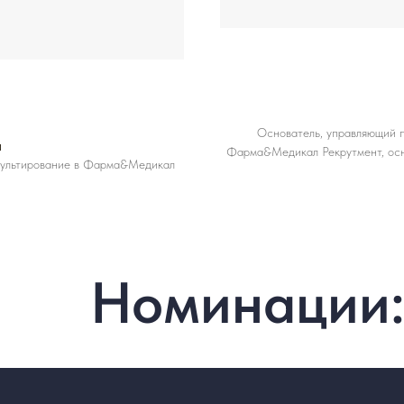
Основатель, управляющий п
а
Фарма&Медикал Рекрутмент, ос
нсультирование в Фарма&Медикал
Номинации