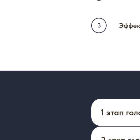
Эффек
1 этап го
2 этап го