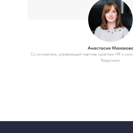
Анастасия Малахов
Со-основатель, управляющий партнер практики HR и ко
Рекрутмент