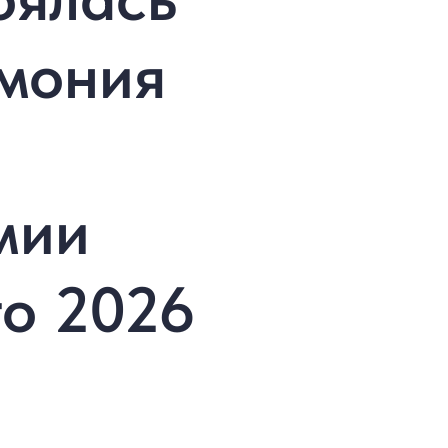
мония
мии
го 2026