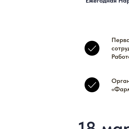
Ежегодная Нар
Перва
сотру
Работ
Орган
«Фарм
18 ма