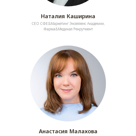
Наталия Каширина
CEO СФЕ&Маркетинг Экселленс Академии,
Фарма&Медикал Рекрутмент
Анастасия Малахова